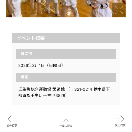
イベント概要
日にち
2026年3月1日（日曜日）
場所
壬生町総合運動場 武道館 （〒321-0214 栃木県下
都賀郡壬生町壬生甲3828）
前の行事
次の行事
一覧に戻る