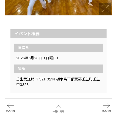
イベント概要
日にち
2026年6月28日（日曜日）
場所
壬生武道館 〒321-0214 栃木県下都賀郡壬生町壬生
甲3828
前の行事
次の行事
一覧に戻る