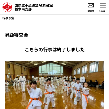
国際空手道連盟 極真会館
栃木南支部
問合せ
メニュー
行事予定
昇級審査会
こちらの行事は終了しました