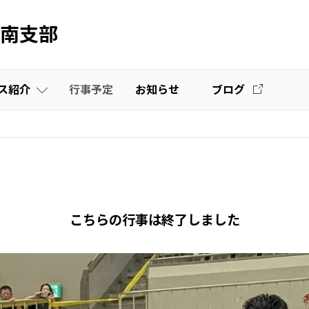
南支部
ス紹介
行事予定
お知らせ
ブログ
栃木道場
壮年部
宇都宮市体育館教室
壬生教室
こちらの行事は終了しました