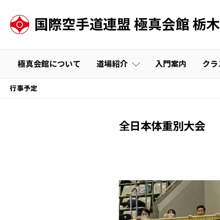
国際空手道連盟 極真会館
栃木
極真会館について
道場紹介
入門案内
クラ
行事予定
宇都宮道場
幼年部・少年部
雀宮道場
一般部
ASKA道場
足利道場
全日本体重別大会
鹿沼教室
真岡教室
佐野道場