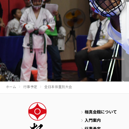
ホーム
行事予定
全日本体重別大会
極真会館について
入門案内
行事予定