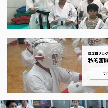
指導員ブロ
私的奮
ブ