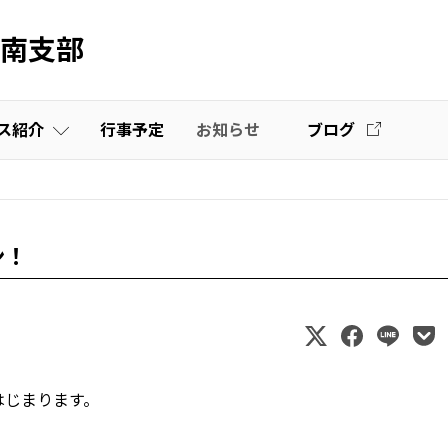
南支部
ス紹介
行事予定
お知らせ
ブログ
栃木道場
壮年部
宇都宮市体育館教室
ン！
壬生教室
はじまります。