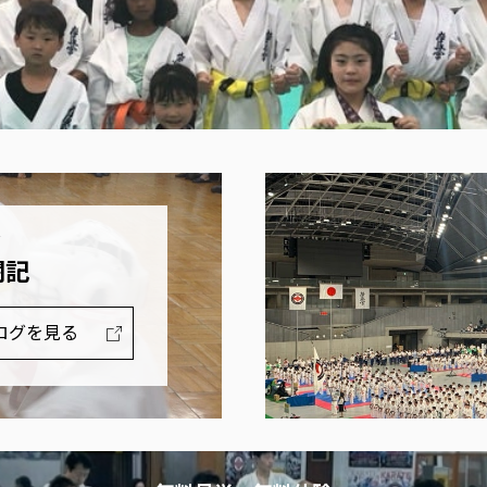
グ
闘記
ログを見る