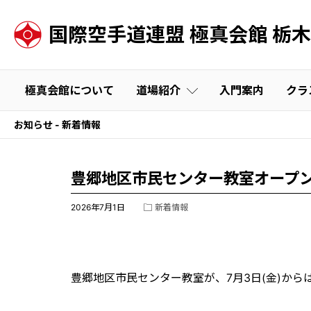
国際空手道連盟 極真会館
栃木
極真会館について
道場紹介
入門案内
クラ
お知らせ - 新着情報
宇都宮道場
幼年部・少年部
雀宮道場
一般部
ASKA道場
足利道場
豊郷地区市民センター教室オープ
鹿沼教室
2026年7月1日
新着情報
真岡教室
佐野道場
豊郷地区市民センター教室が、7月3日(金)から