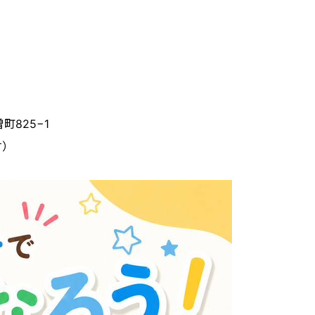
825−1
す）