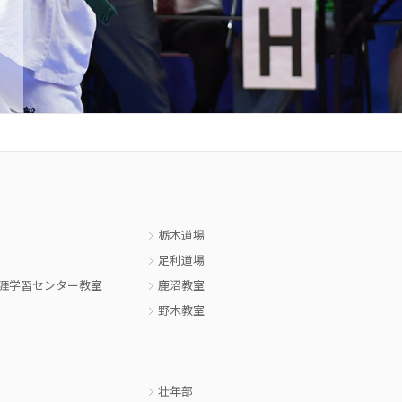
栃木道場
足利道場
涯学習センター教室
鹿沼教室
野木教室
壮年部